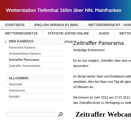
STARTSEITE
ENGLISH VERSION BY BING
WETTERÜBERSICHT - VO
WETTERMESSNETZE
STATISTIK-DATEN ONLINE
AUDIO
WETTER
WEB KAMERAS:
GÄSTEBUCH WETTERSTATION TIEFENTHAL
Panorama Kamera
Vorläufige Endversion!
Schneehöhen-Kamera
Zeitraffer Panorama
Es ist nun möglich, Zeitraffer über eine
Zeitraffer Schneehöhe
abzurufen!
Im Skript hierfür Start und Enddatum wä
ALLGEMEIN:
anwählen. Also bei Start und Tag die glei
Startseite
10 Minuten an.
Impressum
Kontakt
Sie können im Jahr 2012 am 17.07.2012 be
das Zeitrafferskript zu Verfügung zu stell