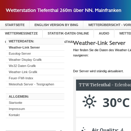
STARTSEITE
ENGLISH VERSION BY BING
WETTERÜBERSICHT - VO
WETTERMESSNETZE
STATISTIK-DATEN ONLINE
AUDIO
WETTER
WETTERDATEN:
GÄSTEBUCH WETTERSTATION TIEFENTHAL
Weather-Link Server
Hier finden Sie die Daten des Weather-L
Eusolog-Server
navigieren:
Weather Display Grafik
Ws32 Daten Grafik
Der Server wird ständig aktualisiert.
Weather-Link Grafik
Feuer-FWI-Index
Meteohub Server - Testgraphen
ALLGEMEIN:
Startseite
Impressum
Kontakt