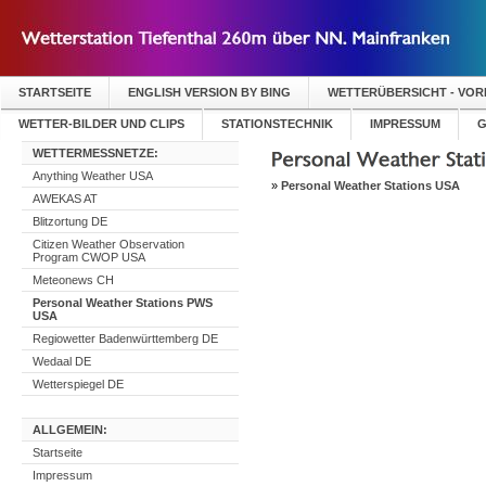
STARTSEITE
ENGLISH VERSION BY BING
WETTERÜBERSICHT - VO
WETTER-BILDER UND CLIPS
STATIONSTECHNIK
IMPRESSUM
G
WETTERMESSNETZE:
Anything Weather USA
»
Personal Weather Stations USA
AWEKAS AT
Blitzortung DE
Citizen Weather Observation
Program CWOP USA
Meteonews CH
Personal Weather Stations PWS
USA
Regiowetter Badenwürttemberg DE
Wedaal DE
Wetterspiegel DE
ALLGEMEIN:
Startseite
Impressum